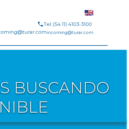
call
Tel.:(54 11) 4103-3100
coming@turar.com
incoming@turar.com
TAS BUSCANDO
NIBLE