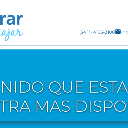
mail
in
(54 11) 4103-3100
TENIDO QUE ES
TRA MAS DISPO